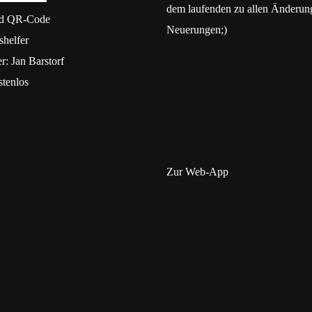
dem laufenden zu allen Änderun
d
QR-Code
Neuerungen;)
shelfer
er:
Jan Barstorf
tenlos
Zur Web-App