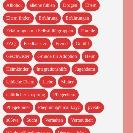
Alkohol
alleine fühlen
Drogen
Eltern
Eltern finden
Erfahrung
Erfahrungen
Erfahrungen mit Selbsthilfegruppen
Familie
FAQ
Feedback zu
Fremd
Gefühl
Geschwister
Gründe für Adoption
Heim
Heimkinder
Integrationshilfe
Jugendamt
leibliche Eltern
Liebe
Mutter
natürlicher Ursprung
Pflegeeltern
Pflegekinder
Phepumn@hmaill.xyz
pve6t8
s65tva
Sucht
Verhalten
Vertrautheit
Wayloar@mailnest.xyz
Wer weis Was"