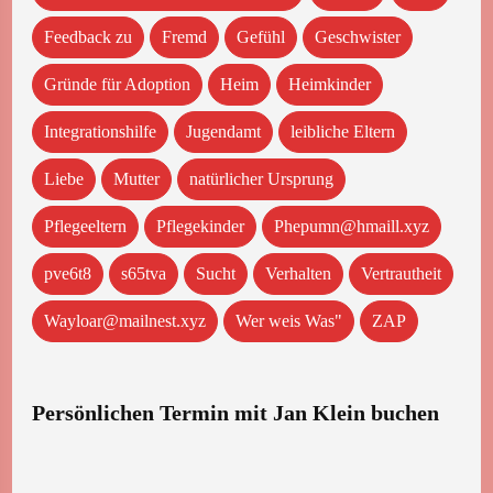
Feedback zu
Fremd
Gefühl
Geschwister
Gründe für Adoption
Heim
Heimkinder
Integrationshilfe
Jugendamt
leibliche Eltern
Liebe
Mutter
natürlicher Ursprung
Pflegeeltern
Pflegekinder
Phepumn@hmaill.xyz
pve6t8
s65tva
Sucht
Verhalten
Vertrautheit
Wayloar@mailnest.xyz
Wer weis Was"
ZAP
Persönlichen Termin mit Jan Klein buchen