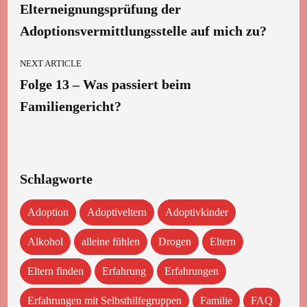
Elterneignungsprüfung der
Adoptionsvermittlungsstelle auf mich zu?
NEXT ARTICLE
Folge 13 – Was passiert beim
Familiengericht?
Schlagworte
Adoption
Adoptiveltern
Adoptivkinder
Alkohol
alleine fühlen
Drogen
Eltern
Eltern finden
Erfahrung
Erfahrungen
Erfahrungen mit Selbsthilfegruppen
Familie
FAQ