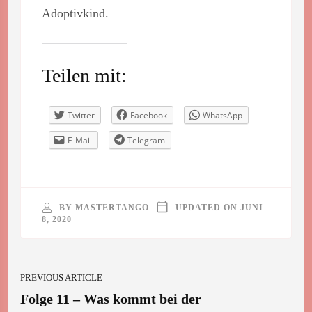
Adoptivkind.
Teilen mit:
Twitter
Facebook
WhatsApp
E-Mail
Telegram
BY
MASTERTANGO
UPDATED ON
JUNI
8, 2020
Post
PREVIOUS ARTICLE
Navigation
Folge 11 – Was kommt bei der